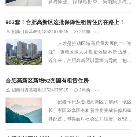
通行困难。经现场勘查，为消除通行隐
患，保障公交安全运行，合肥肥西公交69
6路计划于7月10日起作临时线路调整，从
903套！合肥高新区这批保障性租赁住房在路上！
城关枢纽站发车至翡翠路、创新大道、人
招商引资葛毅明13524678515
2年前
合肥厂房出租出售
民路恢复原线营运。 待该路段施工
人才是推动区域高质量发展的“*一资
结束，并具备通行、停靠条...
源”。随着区域人才集聚效应不断凸显，
近年来，合肥高新区以需求为导向，把保
障性租赁住房房源筹集放在产业园区配套
建设上，提升园区对人才的“磁吸力”。近
合肥高新区新增52套国有租赁住房
日，区内903套产业园区配套保障性租赁
招商引资葛毅明13524678515
2年前
合肥厂房出租出售
住房再迎新进展。 创新产业园三期
记者昨日从合肥高新区了解到，该区
公寓位于皖...
长宁家园52套国有租赁住房完成装修和家
具配置，即将面对社会公开租赁。这52套
住房配套齐全，拎包即可入住。 此
次新增的52套国有长租房由合肥高新股份