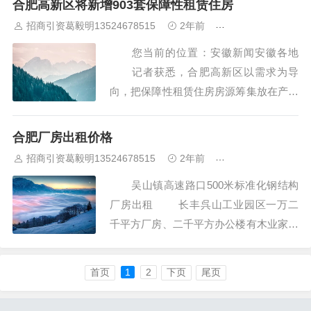
合肥高新区将新增903套保障性租赁住房
子公司合肥高新国有房屋租赁经营有限公
招商引资葛毅明13524678515
2年前
合肥厂房出租出售
司以市场化租赁管理模式运营。项目位于
您当前的位置：安徽新闻安徽各地
长宁大道与复兴路交口东北...
记者获悉，合肥高新区以需求为导
向，把保障性租赁住房房源筹集放在产业
园区配套建设上，提升园区对人才的“磁
吸力”。近日，区内903套产业园区配套保
合肥厂房出租价格
障性租赁住房再迎新进展。 创新产
招商引资葛毅明13524678515
2年前
合肥厂房出租出售
业园三期公寓位于皖水路和彩虹路交口，
吴山镇高速路口500米标准化钢结构
总建筑面积2.8...
厂房出租 长丰呉山工业园区一万二
千平方厂房、二千平方办公楼有木业家俱
生产厂所需要的：环评资质丶丙类消防资
质、随时可入驻生产！租、售、合作拓展
首页
1
2
下页
尾页
均可！办公生活配套齐全... 个人 / 厂
房出租 / 更新时间：今天 ...