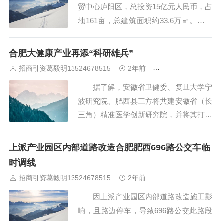
贸中心庐阳区，总投资15亿元人民币，占
地161亩，总建筑面积约33.6万㎡。园区
紧邻地铁5号线号线分钟可达市区。 比肩
苏浙沪！园区是安徽*一一家获批长三角
合肥大健康产业再添“科研雄兵”
G60科创走廊工业互联网标杆园区，被列
招商引资葛毅明13524678515
2年前
合肥厂房出租出售
为亿达中国五大示范建设运营基地，中国
据了解，安徽省卫健委、复旦大学宁
电信安徽公司首批5G建设园区，...
波研究院、肥西县三方将共建安徽省（长
三角）精准医学创新研究院，并将其打造
成为合肥市级新型研发机构，重点聚焦创
新药物、创新器械及诊断、数字医疗等领
上派产业园区内部道路改造合肥肥西696路公交车临
域，建设科学研究、成果转化、应用导向
时调线
一体化生态链条和创新平台。通过“复旦
招商引资葛毅明13524678515
2年前
合肥厂房出租出售
大学”品牌影响力，引进技术策源性强，
因上派产业园区内部道路改造施工影
转化可...
响，且路边停车，导致696路公交此路段