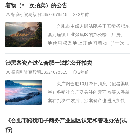
从未委托任何中介机构参与拍卖，所有拍
着物（*一次拍卖）的公告
卖活动与中介机构无任何关系。在拍卖过
招商引资葛毅明13524678515
2年前
合肥厂房出租出售
程中，法...
合肥市中级人民法院关于安徽省肥东
县元疃镇工业聚集区的办公楼、厂房、土
地使用权及地上其他附着物（*一次拍
卖）的公告 合肥市中级人民法院定
于2018年12月19日上午10时至2018年12
涉黑案资产过亿合肥一法院公开拍卖
月20日上午10时止（延时除外）在京东网
招商引资葛毅明13524678515
2年前
合肥厂房出租出售
（）进行网络司法拍卖活动，现公告如
央广网合肥10月29日消息（记者梁明
下：...
星）备受社会广泛关注的袁守奇等人涉黑
案在判决生效后，涉案资产也进入加快处
置阶段。记者今天（29日）从安徽合肥市
瑶海区人民法院获悉，11月4日至11月11
《合肥市跨境电子商务产业园区认定和管理办法(试
日，法院将在阿里拍卖上，开展3场“黑财
行)
清底执行攻坚”专场网络司法拍卖，处置