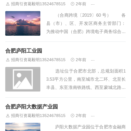
招商引资葛毅明13524678515
2年前
合肥厂房出租出售
袁守奇等人涉黑案过亿资产。拍...
（合商跨境〔2019〕60 号） 各
县（市）、区、开发区商务主管部门：
为推动中国（合肥）跨境电子商务综合试
验区建设，进一步优化跨境电子商务
产业园区功能布局，促进跨境电子商务
合肥庐阳工业园
产业集聚和加快发展。市商务局制定了
招商引资葛毅明13524678515
2年前
合肥厂房出租出售
《合 肥市跨境电子商务产业园区认定和
选址位于合肥市北部，总规划面积1
管理办法（试...
3.53平方公里，南至城市北二环、北至长
丰县、东至淮南铁路线、西至蒙城北路，
南北长约6.2公里，东 西宽约3公里，已建
成区面积6平方公里。园区规划选址依
合肥庐阳大数据产业园
“城”贴“区”、交通便捷，距老城区仅6公
招商引资葛毅明13524678515
2年前
合肥厂房出租出售
里。合肥市向北两条快速通道荣事达大道
庐阳大数据产业园位于合肥市金融商
和蒙城北路贯穿园区，城市北外环...