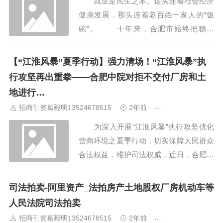
就业是民生之本。这头连着社会经济
招商思维、创新招商...
健康发展，那头连着老百姓一家人的“饭
碗”。 十年来，合肥市始终把稳就
业、保就业放在突出的位置，实施就业优
先战略和更加积极的就业政策，落实就业
【“江淮风暴”夏季行动】强力清场！“江淮风暴”执
扶持民生工程任务，为群众创造更多的就
行攻坚再出重拳——合肥中院对拒不交付厂房和土
业机会、更好的就业岗位。 2012-...
地进行…
招商引资葛毅明13524678515
2年前
合肥厂房出租出售
为深入开展“江淮风暴”执行攻坚优化
营商环境之夏季行动，切实保障人民群众
合法权益，维护司法权威，近日，合肥法
院多次开展集中执行活动，依法处置拒不
交付厂房和土地行为，取得良好成效。
司法拍卖-阿里资产_法拍房产土地股权厂房机动车等
100余名干警直达现场，善意执行成
人民法院司法拍卖
果显著 6月24日晨，合肥中院100余
招商引资葛毅明13524678515
2年前
合肥厂房出租出售