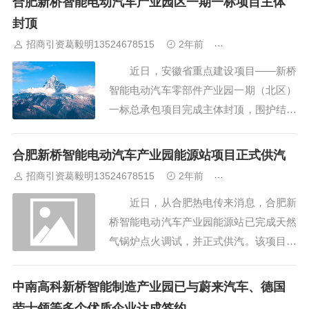
合肥新桥智能电动汽车产业园区一期一标项目主体
则同意蜀山区沁源路公园项目立项。该项
封顶
目已列入合肥市2018~2020年大建设计
招商引资葛毅明13524678515
2年前
合肥厂房出租出售
划。...
近日，安徽省重点建设项目——新桥
智能电动汽车零部件产业园一期（北区）
一标总承包项目完成主体封顶，围护结构
安装、二次结构、地坪施工等正在持续推
进。 由中建八局承建的新桥智能电
合肥新桥智能电动汽车产业园能源站项目正式供汽
动汽车零部件产业园一期（北区）一标是
招商引资葛毅明13524678515
2年前
合肥厂房出租出售
合肥市新桥智能电动汽车产业园区的重要
近日，从合肥热电传来消息，合肥新
模块，项目占地面积262亩，总...
桥智能电动汽车产业园能源站已完成天然
气锅炉点火调试，并正式供汽。该项目是
继合肥滨湖科学城区域能源站，合肥热电
承建的又一座分布式能源站，能源站采用
中南高科新桥智能制造产业园已与蔚来汽车、德国
地源热泵、空气源热泵、电制冷、蓄冷蓄
劳士领等多个优质企业达成签约