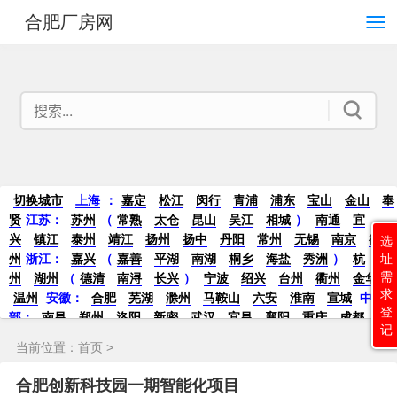
合肥厂房网
切换城市
上海
：
嘉定
松江
闵行
青浦
浦东
宝山
金山
奉
贤
江苏：
苏州
（
常熟
太仓
昆山
吴江
相城
）
南通
宜
兴
镇江
泰州
靖江
扬州
扬中
丹阳
常州
无锡
南京
徐
选
州
浙江：
嘉兴
（
嘉善
平湖
南湖
桐乡
海盐
秀洲
）
杭
址
需
州
湖州
（
德清
南浔
长兴
）
宁波
绍兴
台州
衢州
金华
求
温州
安徽：
合肥
芜湖
滁州
马鞍山
六安
淮南
宣城
中
登
部：
南昌
郑州
洛阳
新密
武汉
宜昌
襄阳
重庆
成都
德
记
阳
长沙
株洲
湘潭
西安
京津冀鲁：
北京
天津
廊坊
（
固
当前位置：
首页
>
安
香河
大厂
永清
三河
霸州
）
保定
（
涿州
涞水
）
太原
晋中
沈阳
济南
济宁
绵阳
石家庄
沧州
唐山
潍坊
德州
合肥创新科技园一期智能化项目
威海
烟台
青岛
珠三角：
广州
东莞
江门
惠州
肇庆
中