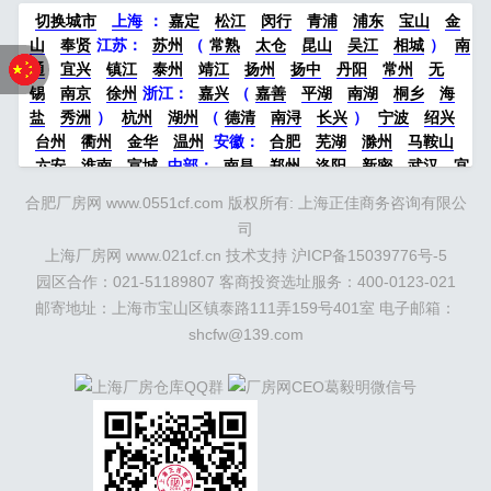
切换城市
上海
：
嘉定
松江
闵行
青浦
浦东
宝山
金
山
奉贤
江苏：
苏州
（
常熟
太仓
昆山
吴江
相城
）
南
通
宜兴
镇江
泰州
靖江
扬州
扬中
丹阳
常州
无
锡
南京
徐州
浙江：
嘉兴
（
嘉善
平湖
南湖
桐乡
海
盐
秀洲
）
杭州
湖州
（
德清
南浔
长兴
）
宁波
绍兴
台州
衢州
金华
温州
安徽：
合肥
芜湖
滁州
马鞍山
六安
淮南
宣城
中部：
南昌
郑州
洛阳
新密
武汉
宜
昌
襄阳
重庆
成都
德阳
长沙
株洲
湘潭
西安
京津冀
合肥厂房网 www.0551cf.com 版权所有: 上海正佳商务咨询有限公
鲁：
北京
天津
廊坊
（
固安
香河
大厂
永清
三河
霸
司
州
）
保定
（
涿州
涞水
）
太原
晋中
沈阳
济南
济宁
上海厂房网 www.021cf.cn 技术支持
沪ICP备15039776号-5
绵阳
石家庄
沧州
唐山
潍坊
德州
威海
烟台
青岛
园区合作：021-51189807 客商投资选址服务：400-0123-021
珠三角：
广州
东莞
江门
惠州
肇庆
中山
佛山
清远
邮寄地址：上海市宝山区镇泰路111弄159号401室 电子邮箱：
福建：
福州
漳州
泉州
龙岩
西南：
昆明
南宁
华北：
沈
阳
大连
海外园区：
印尼
shcfw@139.com
泰国
越南
柬埔寨
马来西
亚
新加坡
墨西哥
荷兰
美国
地产商：
灯塔瓴科
中南高
科
华夏幸福
联东U谷
万洋
均和
平谦迈高
咨询热线：
400-0123-021