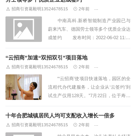
热、天然气锅炉等多能互补方式，具有低
招商引资葛毅明13524678515
2年前
合肥厂房出租出售
碳节能、绿色环保、安全可靠等突出优
中南高科.新桥智能制造产业园已与
点，是名...
蔚来汽车、德国劳士领等多个优质企业达
成签约 发布时间：2022-06-02 11:16
5月11日上午，由合肥经开区牵头组
织的蔚来汽车供应链园区谋划对接会议成
“云招商”加速“双招双引”项目落地
功召开。寿县县委常委、管委会主任赵德
招商引资葛毅明13524678515
2年前
合肥厂房出租出售
兵率新桥产业园招商局有关人员参加...
“‘云招商’使项目快速落地，园区的全
流程代办代建服务，让企业从‘云签约’到
试生产仅用128天。”7月22日，位于寿县
新桥国际产业园的劳士领汽车配件有限公
司负责人钱力向记者介绍。 作为合
十年合肥城镇居民人均可支配收入增长一倍多
肥空港经济示范区的核心区，寿县新桥国
招商引资葛毅明13524678515
2年前
合肥厂房出租出售
际产业园面对常态化疫情防控形势，转变