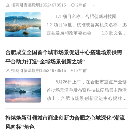
招商引资葛毅明13524678515
2年前
合肥厂房出租出售
山
佛山
清远
福建：
福州
漳州
泉州
龙岩
西南：
昆明
南
宁
华北：
沈阳
大连
海外园区：
印尼
泰国
越南
柬埔寨
马来
1.1 项目名称：合肥创新科技园
西亚
新加坡
墨西哥
荷兰
美国
地产商：
灯塔瓴科
中南高科
1.2 项目审批、核准或备案机关名称：肥
华夏幸福
联东U谷
万洋
均和
平谦迈高
咨询热线：
400-0123-
021
西县发展和改革委员会 1.3 批文名称
及编号：肥西县改革委项目备案表；-70-
03-035016 1.4 招标人：合肥工投工
合肥成立全国首个城市场景促进中心搭建场景供需
业科技发展有限公司 1.5...
平台助力打造“全域场景创新之城”
招商引资葛毅明13524678515
2年前
合肥厂房出租出售
5月26日上午，在合肥市重点产业链
首批场景清单发布暨科技抗疫场景主题活
动上，合肥市场景创新促进中心揭牌成
立。 5月26日上午，在合肥市重点产
业链首批场景清单发布暨“科技抗疫”场景
持续焕新引领城市商业创新力合肥之心城深化“潮流
主题活动上，合肥市场景创新促进中心揭
风向标”角色
牌成立。据介绍，该中心为全国首个城市