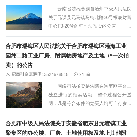
名执行干...
云南省楚雄彝族自治州中级人民法院
关于元谋县元马镇马街北路26号福宸财富
中心F3-20号商铺司法拍卖的公告 来
自云南省楚雄彝族自..1分钟前 云南
省楚雄彝族自治州中级人民法院关于元谋
合肥市瑶海区人民法院关于合肥市瑶海区瑶海工业
县元马镇马街北路26号福宸财富中心C-1
园纬二路工业厂房、附属物房地产及土地（*一次拍
16号商铺司法拍卖的公告...
卖）的公告
招商引资葛毅明13524678515
2年前
合肥厂房出租出售
网络司法拍卖是法院在淘宝网平台上
独立进行的拍卖活动，整个过程公开透
明，凡是符合条件的竞买人均可自行参与
竞拍。委托他人竞买的，参与报名需要用
实际竞买人的名称及证件号码。除《拍卖
合肥市中级人民法院关于安徽省肥东县元疃镇工业
公告》中确定的拍卖辅助机构以外，法院
聚集区的办公楼、厂房、土地使用权及地上其他附