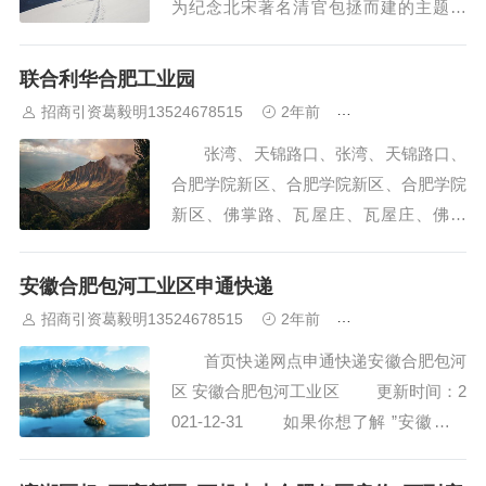
为纪念北宋著名清官包拯而建的主题园
区，全园以“历史包 ... 巢湖是我国五
大淡水湖之一，景区自然景观揽湖光、山
联合利华合肥工业园
色、温泉、溶 ... 三河镇因地处水陆
招商引资葛毅明13524678515
2年前
合肥厂房出租出售
要冲，历史上既是兵家必争之地，...
张湾、天锦路口、张湾、天锦路口、
合肥学院新区、合肥学院新区、合肥学院
新区、佛掌路、瓦屋庄、瓦屋庄、佛掌
路、一六八中学、邬郢、一六八中学。
合肥市出租车的起步价是8.0元、起
安徽合肥包河工业区申通快递
步距离2.5公里、 每公里1.3元、无燃油附
招商引资葛毅明13524678515
2年前
合肥厂房出租出售
加费 ，请参考。 请输入您的出发
首页快递网点申通快递安徽合肥包河
点，帮您智...
区 安徽合肥包河工业区 更新时间：2
021-12-31 如果你想了解 ”安徽合肥
包河工业区申通快递“ 的信息,比如安徽合
肥包河工业区网点在哪、联系方式、电