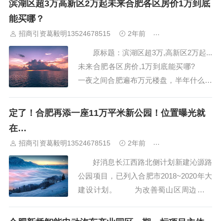
滨湖区超3万高新区2万起未来合肥各区房价1万到底
话、派送范围。以下内容为您收集到的详
能买哪？
细网点信息。 安徽省...
招商引资葛毅明13524678515
2年前
合肥厂房出租出售
原标题：滨湖区超3万,高新区2万起...
未来合肥各区房价,1万到底能买哪?
一夜之间合肥遍布万元楼盘，半年什么事
情没干，一套公寓就没了(买房要多花二
三十万)!如今，合肥市区在售住宅楼盘售
定了！合肥再添一座11万平米新公园！位置曝光就
价基本超1万/㎡，热门楼盘超1.5万/㎡，
在…
三县基本破8000元/㎡，部分楼盘定价破
招商引资葛毅明13524678515
2年前
合肥厂房出租出售
9!...
好消息长江西路北侧计划新建沁源路
公园项目，已列入合肥市2018~2020年大
建设计划。 为改善蜀山区周边居民
居住环境，满足周边居住人群的游憩、交
流、健身、休闲等需求，合肥市发改委原