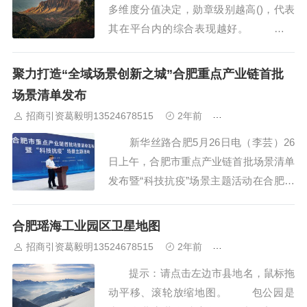
多维度分值决定，勋章级别越高()，代表
其在平台内的综合表现越好。 原标
题：“科创之城”合肥2022开年观察 今
天，网友们在社交媒体上津津乐道它的
聚力打造“全域场景创新之城”合肥重点产业链首批
“逆袭”：经济总量超万亿元，聚集新型显
场景清单发布
示、集成电路、人工智能等新兴产业，“*
招商引资葛毅明13524678515
2年前
合肥厂房出租出售
热太阳...
新华丝路合肥5月26日电（李芸）26
日上午，合肥市重点产业链首批场景清单
发布暨“科技抗疫”场景主题活动在合肥市
政务中心阳光大厅举办。安徽省委常委、
合肥市委*虞爱华，合肥市委常委、常务
合肥瑶海工业园区卫星地图
副市长葛斌等出席。发布会以产业链场景
招商引资葛毅明13524678515
2年前
合肥厂房出租出售
创新为亮点，面向社会重磅推出产业链首
提示：请点击左边市县地名，鼠标拖
批30个场景机会，20项场景能力及1...
动平移、滚轮放缩地图。 包公园是