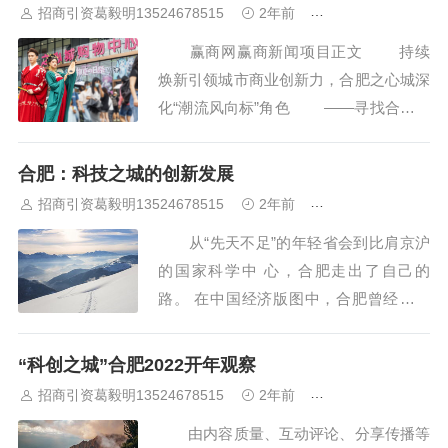
招商引资葛毅明13524678515
2年前
合肥厂房出租出售
场景创新促进中心，今后将...
赢商网赢商新闻项目正文 持续
焕新引领城市商业创新力，合肥之心城深
化“潮流风向标”角色 ——寻找合肥商
业创新“驱动力” 2022-02-11 10:47
核心提示：在刚刚过去的2021年，合肥
合肥：科技之城的创新发展
之心城再次交出了一份亮眼的“成绩单”...
招商引资葛毅明13524678515
2年前
合肥厂房出租出售
从“先天不足”的年轻省会到比肩京沪
的国家科学中 心，合肥走出了自己的
路。 在中国经济版图中，合肥曾经长期
是一个存在感很弱的 角色。 合肥作为新
中国成立后的“小字辈”省会城市，正是改
“科创之城”合肥2022开年观察
革开放让它异军突起。特别是*近的“黄金
招商引资葛毅明13524678515
2年前
合肥厂房出租出售
十年” ，合肥从 经济总量上来看，已连续
由内容质量、互动评论、分享传播等
超越了 8 座省会城市，跻身中...